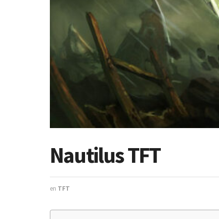
Nautilus TFT
en
TFT