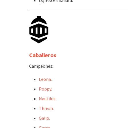
(3) 100 Armadura.
Caballeros
Campeones:
Leona.
Poppy.
Nautilus.
Thresh.
Galio.
Garen.