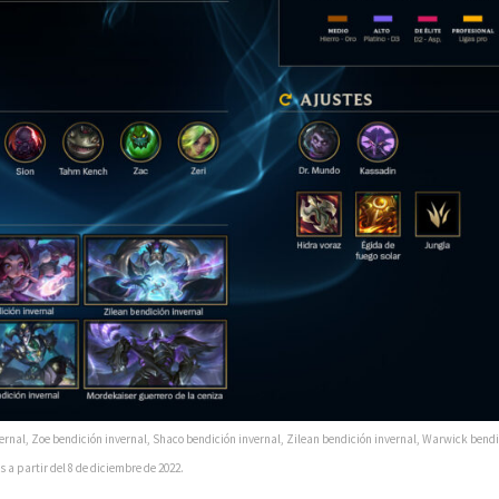
rnal, Zoe bendición invernal, Shaco bendición invernal, Zilean bendición invernal, Warwick bend
 a partir del 8 de diciembre de 2022.