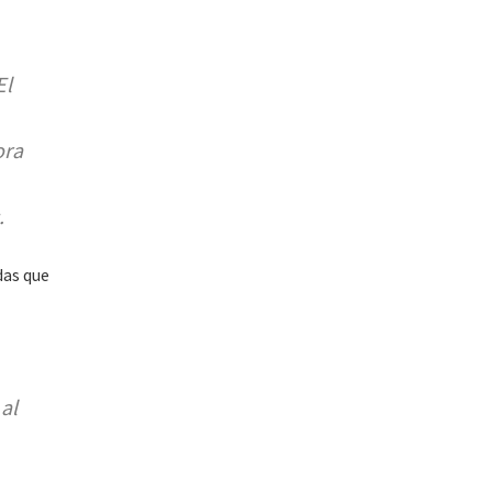
El
ora
.
das que
al