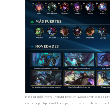
Diana bendición invernal, Warwick bendición invernal, Swain bendición inve
invernal de prestigio y Mordekaiser guerrero de la ceniza estarán disponibles