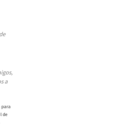
 de
igos,
s a
n para
l de
a