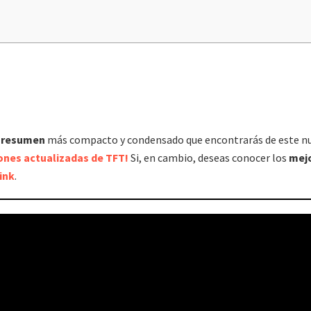
l
resumen
más compacto y condensado que encontrarás de este n
iones actualizadas de TFT!
Si, en cambio, deseas conocer los
mej
ink
.