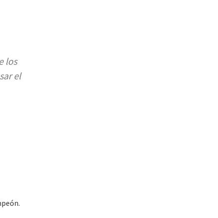
e
e los
ar el
ampeón.