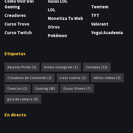
Cómo Vivir Del
Guías LOL
Gaming
Temtem
LOL
Creadores
TFT
Monetiza Tu Web
Curso Trovo
Valorant
Otros
Curso Twitch
Yogui Academia
Pokémon
Etiquetas
Amazon Prime
(2)
broma instagram
(1)
Consejos
(12)
Creadores de Contenido
(2)
crear cuenta
(2)
editar videos
(2)
Esencias
(2)
Gaming
(48)
Ganar Dinero
(7)
guia de compra
(6)
En directo