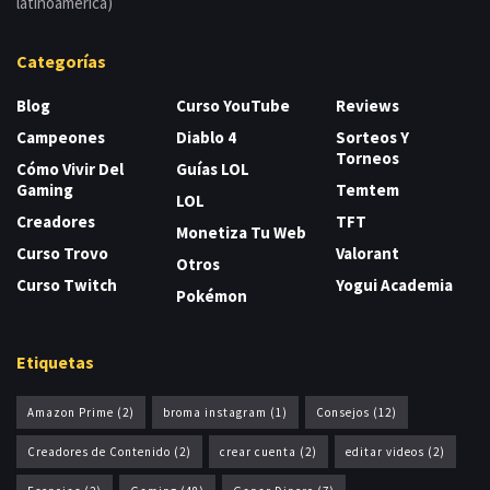
latinoamérica)
Categorías
Blog
Curso YouTube
Reviews
Campeones
Diablo 4
Sorteos Y
Torneos
Cómo Vivir Del
Guías LOL
Gaming
Temtem
LOL
Creadores
TFT
Monetiza Tu Web
Curso Trovo
Valorant
Otros
Curso Twitch
Yogui Academia
Pokémon
Etiquetas
Amazon Prime
(2)
broma instagram
(1)
Consejos
(12)
Creadores de Contenido
(2)
crear cuenta
(2)
editar videos
(2)