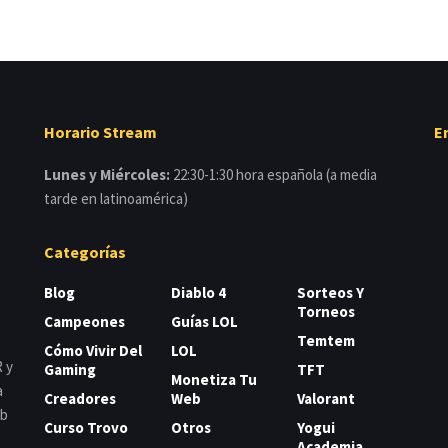
Horario Stream
E
Lunes y Miércoles:
22:30-1:30 hora española (a media
tarde en latinoamérica)
Categorías
Blog
Diablo 4
Sorteos Y
Torneos
Campeones
Guías LOL
Temtem
Cómo Vivir Del
LOL
 y
Gaming
TFT
Monetiza Tu
a
Creadores
Web
Valorant
eb
Curso Trovo
Otros
Yogui
Academia