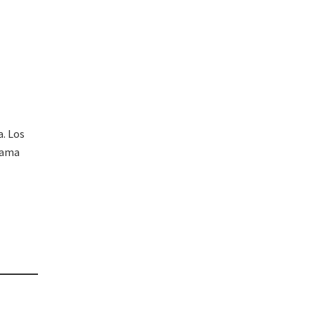
. Los
fama