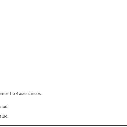
nte 1 o 4 ases únicos.
alud.
alud.