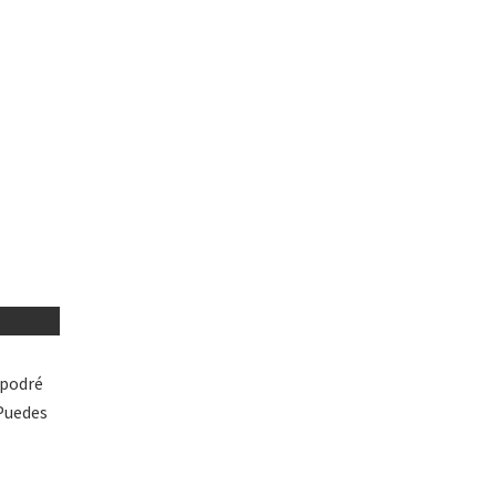
 podré
 Puedes