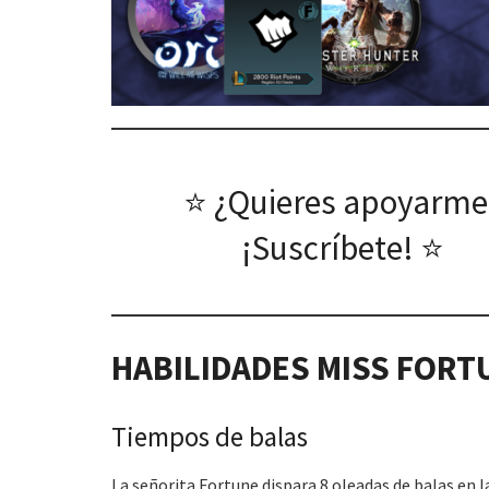
⭐ ¿Quieres apoyarme
¡Suscríbete! ⭐
HABILIDADES
MISS FORT
Tiempos de balas
La señorita Fortune dispara 8 oleadas de balas en l