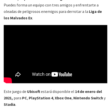
Puedes forma un equipo con tres amigos y enfrentarte a
oleadas de peligrosos enemigos para derrotar a la
Liga de
los Malvados Ex
.
Este juego de
Ubisoft
estará disponible el
14 de enero del
2021,
para
PC
,
PlayStation 4
,
Xbox One
,
Nintendo Switch
y
Stadia
.