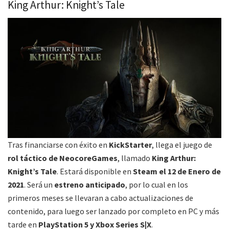
King Arthur: Knight’s Tale
Tras financiarse con éxito en
KickStarter
, llega el juego de
rol táctico de NeocoreGames
, llamado
King Arthur:
Knight’s Tale
. Estará disponible en
Steam el 12 de Enero de
2021
. Será un
estreno anticipado
, por lo cual en los
primeros meses se llevaran a cabo actualizaciones de
contenido, para luego ser lanzado por completo en PC y más
tarde en
PlayStation 5 y Xbox Series S|X
.