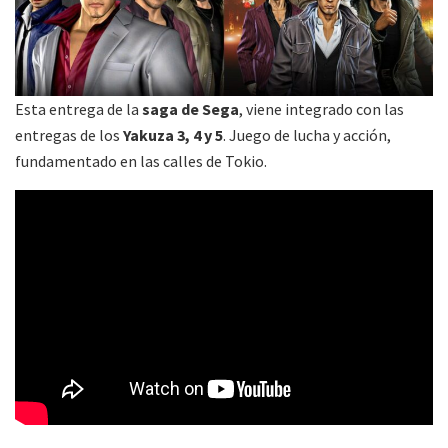
Esta entrega de la
saga de Sega
, viene integrado con las
entregas de los
Yakuza 3, 4 y 5
. Juego de lucha y acción,
fundamentado en las calles de Tokio.