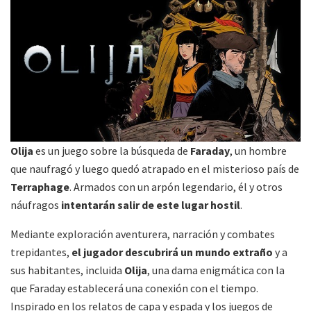
Olija
es un juego sobre la búsqueda de
Faraday
, un hombre
que naufragó y luego quedó atrapado en el misterioso país de
Terraphage
. Armados con un arpón legendario, él y otros
náufragos
intentarán salir de este lugar hostil
.
Mediante exploración aventurera, narración y combates
trepidantes,
el jugador descubrirá un mundo extraño
y a
sus habitantes, incluida
Olija
, una dama enigmática con la
que Faraday establecerá una conexión con el tiempo.
Inspirado en los relatos de capa y espada y los juegos de