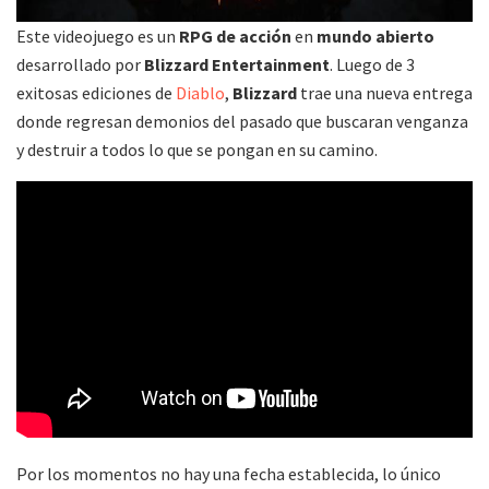
Este videojuego es un
RPG de acción
en
mundo abierto
desarrollado por
Blizzard Entertainment
. Luego de 3
exitosas ediciones de
Diablo
,
Blizzard
trae una nueva entrega
donde regresan demonios del pasado que buscaran venganza
y destruir a todos lo que se pongan en su camino.
Por los momentos no hay una fecha establecida, lo único