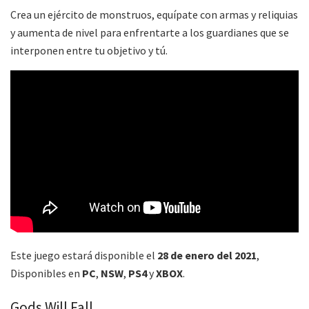
Crea un ejército de monstruos, equípate con armas y reliquias
y aumenta de nivel para enfrentarte a los guardianes que se
interponen entre tu objetivo y tú.
Este juego estará disponible el
28 de enero del 2021
,
Disponibles en
PC
,
NSW
,
PS4
y
XBOX
.
Gods Will Fall