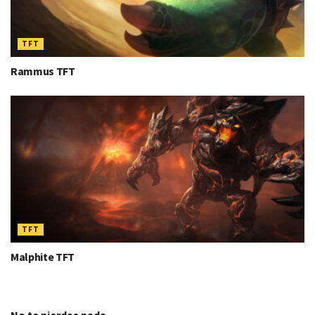
TFT
Rammus TFT
TFT
Malphite TFT
No te pierdas nada