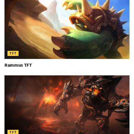
TFT
Rammus TFT
TFT