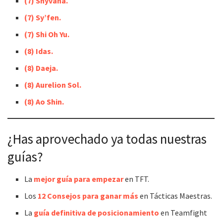
(7) Shyvana.
(7) Sy’fen.
(7) Shi Oh Yu.
(8) Idas.
(8) Daeja.
(8)
Aurelion Sol.
(8) Ao Shin.
¿Has aprovechado ya todas nuestras
guías?
La
mejor guía para empezar
en TFT.
Los
12 Consejos para ganar más
en Tácticas Maestras.
La
guía definitiva de posicionamiento
en Teamfight