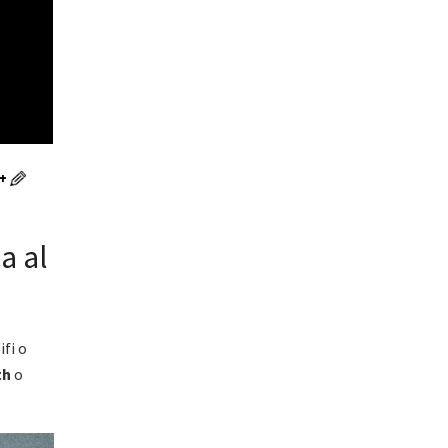
+
a al
ifi o
th
o