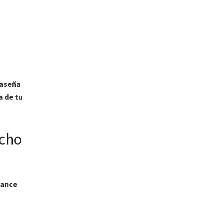
raseña
a de tu
ucho
cance