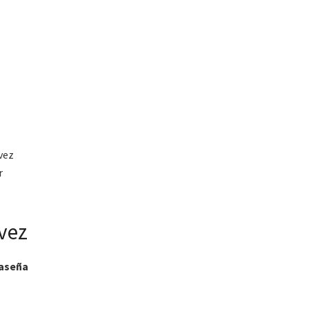
 vez
r
 vez
raseña