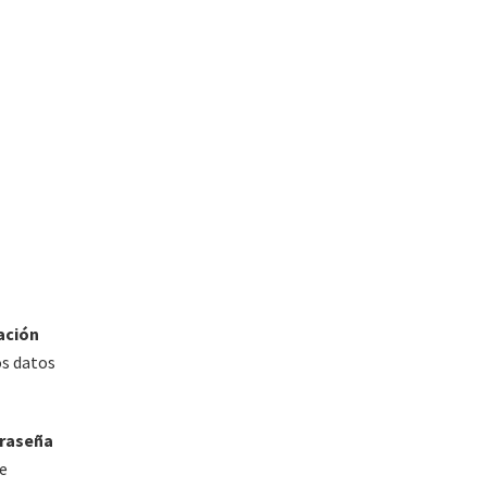
ación
os datos
traseña
te