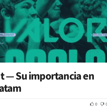
t — Su importancia en
Latam
0