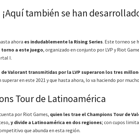
 ¡Aquí también se han desarrollad
hasta ahora
es indudablemente la Rising Series
. Este torneo se 
 torno a este juego
, organizado en conjunto por LVP y Riot Game
tal I.
de Valorant transmitidas por la LVP superaron los tres millon
n superar en este 2021 y que hasta ahora, lo va haciendo por mucho
ons Tour de Latinoamérica
n cuenta por Riot Games,
quien les trae el Champions Tour de Va
cceso,
y divide a Latinoamérica en dos regiones
; con cupos limit
 competitivo que abunda en esta región.