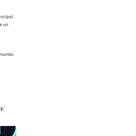
incipal
e un
 mundo.
s
ty
,