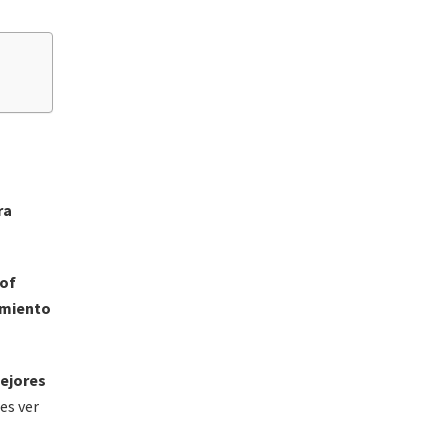
ra
 of
amiento
mejores
res ver