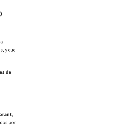
o
ha
s, y que
es de
.
lorant
,
ados por